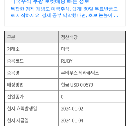
미국주식 쿠팡 로켓배송 빠른 정보
복잡한 경제 개념도 미국주식, 쉽게! 30일 무료반품으
로 시작하세요. 경제 공부 막막했다면, 초보 눈높이 책
으로 현명한 선택을 쿠팡에서!
구분
청산배당
거래소
미국
종목코드
RUBY
종목명
루비우스 테라퓨틱스
배정방법
현금 USD 0.0579
전일종가
0
현지 효력발생일
2024-01-02
현지 지급일
2024-01-04