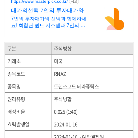
https://www.masterpick.co.kr/
광고
대가의선택 7인의 투자대가와
함께하세요
7인의 투자대가의 선택과 함께하세
요! 최첨단 퀀트 시스템과 7인의 투
자대가의 투자공식을 접목! 종목진단
부터 투자점수까지
구분
주식병합
거래소
미국
종목코드
RNAZ
종목명
트랜스코드 테라퓨틱스
권리유형
주식병합
배정비율
0.025 (1:40)
효력발생일
2024-01-16
2024-01-16 ~
예탁결제원